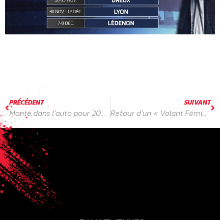
PRÉCÉDENT
SUIVANT
Monte dans l’auto pour 20€ et deviens pilote pro
Retour d’un « Volant Féminin » Rallye Jeunes Yacco FFSA