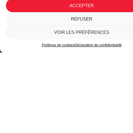
RÉSULTATS
ACCEPTER
REFUSER
VOIR LES PRÉFÉRENCES
Politique de cookies
Déclaration de confidentialité
Plan du site
Mentions légales
Politique de confidentialité
Copyright © 2024 rallyejeunes.com
Création de site internet
– Keole et Gazoline