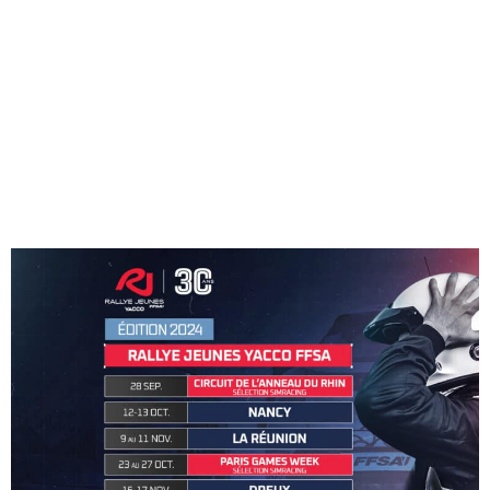
21H00 – 21H30 : PARADE CLÔTURE EVENT LIGNE DE DÉPART
21H30 : FIN DE L’EVENT
*Programme pouvant être soumis à des modifications
Plus d’infos : https://www.redbull.com/fr-
fr/events/celebration-sebastien-loeb