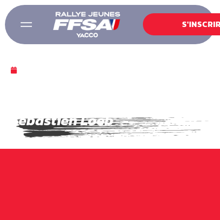
S'INSCRI
12 SEPTEMBRE 2024
Une sélection simracing
supplémentaire avec
Sébastien Loeb