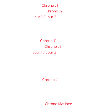
Samedi 08 novembre :
Chrono J1
Dimanche 09 novembre :
Chrono J2
Pit Stop Contest :
Jour 1 / Jour 2
DREUX
⏱
Samedi 15 novembre :
Chrono J1
Dimanche 16 novembre :
Chrono J2
Pit Stop Contest :
Jour 1 / Jour 2
FINALE NATIONALE
⏱
Mercredi 19 novembre :
Chrono J1
LE MANS
⏱
Dimanche 23 novembre :
Chrono Matinée