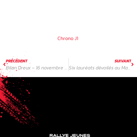
Pit Stop Contest :
FINALE FEMININE
⏱
Dimanche 23 novembre :
Chrono J1
PRÉCÉDENT
SUIVANT
Bilan Dreux – 16 novembre 2025
Six lauréats dévoilés au Mans