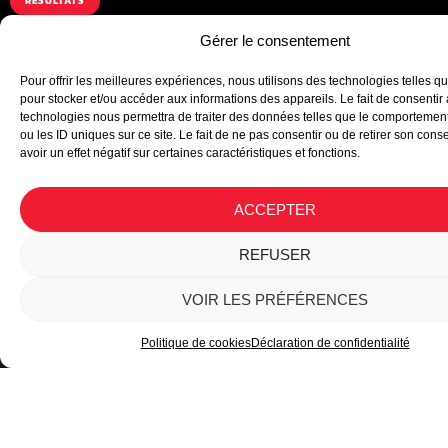
RÉSULTATS
Gérer le consentement
Pour offrir les meilleures expériences, nous utilisons des technologies telles q
pour stocker et/ou accéder aux informations des appareils. Le fait de consentir
technologies nous permettra de traiter des données telles que le comportemen
ou les ID uniques sur ce site. Le fait de ne pas consentir ou de retirer son con
avoir un effet négatif sur certaines caractéristiques et fonctions.
Plan du site
ACCEPTER
Mentions légales
REFUSER
Politique de confidentialité
VOIR LES PRÉFÉRENCES
Politique de cookies
Déclaration de confidentialité
Copyright © 2024 rallyejeunes.com
Création de site internet
– Keole et Gazoline