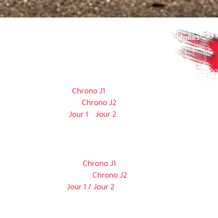
Découvrez ici l’ensemble des chronos de Rallyes Jeunes
FFSA Yacco, édition 2025 :
NANCY ⏱
Samedi 11 octobre :
Chrono J1
Dimanche 12 octobre :
Chrono J2
Pit-Stop Contest :
Jour 1
/
Jour 2
NÎMES
⏱
Samedi 01 novembre :
Chrono J1
Dimanche 02 novembre :
Chrono J2
Pit Stop Contest :
Jour 1 / Jour 2
LYON
⏱