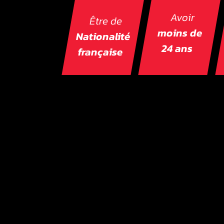
Avoir
Être de
moins de
Nationalité
24 ans
française