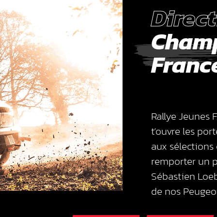
Direct
Champ
Franc
Rallye Jeunes F
t’ouvre les port
aux sélections 
remporter un p
Sébastien Loeb
de nos Peugeot 