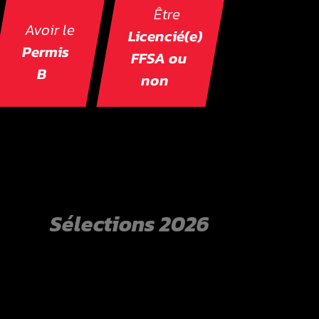
Être
Avoir le
Licencié(e)
Permis
FFSA ou
B
non
Sélections 2026