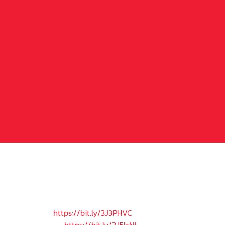
Retrouvez les chronos de la deuxième journée de sélections
à St-Dié-des-Vosges.
Premier degré
Piste A – 8h :
https://bit.ly/3J3PHVC