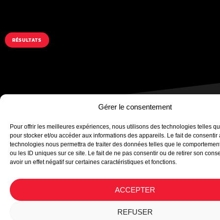
RÉSULTATS
Gérer le consentement
Pour offrir les meilleures expériences, nous utilisons des technologies telles q
pour stocker et/ou accéder aux informations des appareils. Le fait de consentir
Plan du site
technologies nous permettra de traiter des données telles que le comportemen
ou les ID uniques sur ce site. Le fait de ne pas consentir ou de retirer son con
Mentions légales
avoir un effet négatif sur certaines caractéristiques et fonctions.
Politique de confidentialité
ACCEPTER
Copyright © 2024 rallyejeunes.com
REFUSER