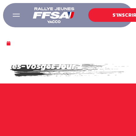
S'INSCRI
6 FÉVRIER 2022
Fiche des temps / St-Dié-
des-Vosges Jour 2