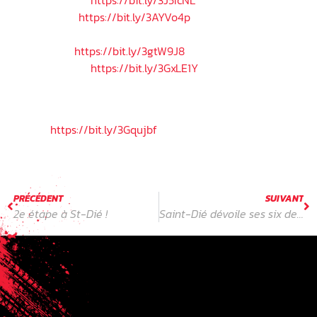
Piste A – 13h30 :
https://bit.ly/3J5IcNL
piste A – 14h :
https://bit.ly/3AYVo4p
Piste B – 8h :
https://bit.ly/3gtW9J8
Piste B – 14h20 :
https://bit.ly/3GxLE1Y
S
econd degré
Piste A :
https://bit.ly/3Gqujbf
PRÉCÉDENT
SUIVANT
2e étape à St-Dié !
Saint-Dié dévoile ses six derniers finalistes