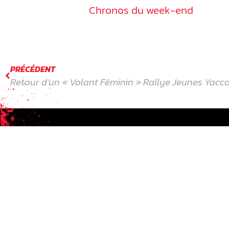
Pit Stop Contest :
Chronos du week-end
PRÉCÉDENT
Retour d’un « Volant Féminin » Rallye Jeunes Yacc
Formateur de talents