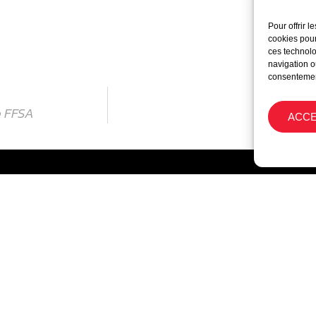
Pour offrir 
cookies pour
ces technolo
navigation ou
consentement
o FFSA
Bila
ACC
Suivez
Nous contacter