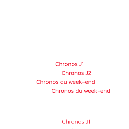
Découvrez ici l’ensemble des chronos de Rallye
NANCY ⏱
Samedi 12 octobre :
Chronos J1
Dimanche 13 octobre :
Chronos J2
Sim Racing :
Chronos du week-end
Pit-Stop Contest :
Chronos du week-end
DREUX
⏱
Samedi 16 novembre :
Chronos J1