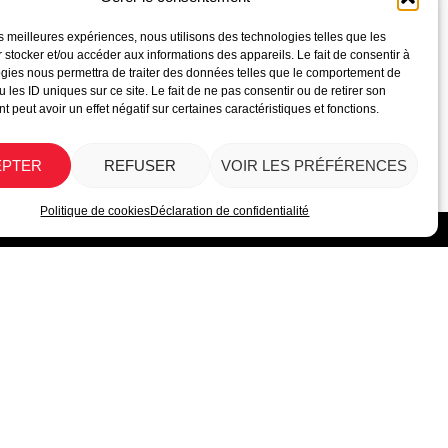
les meilleures expériences, nous utilisons des technologies telles que les
 stocker et/ou accéder aux informations des appareils. Le fait de consentir à
gies nous permettra de traiter des données telles que le comportement de
 les ID uniques sur ce site. Le fait de ne pas consentir ou de retirer son
 peut avoir un effet négatif sur certaines caractéristiques et fonctions.
SUIVANT
n Nancy – Samedi 12 octobre 2024
EPTER
REFUSER
VOIR LES PRÉFÉRENCES
Politique de cookies
Déclaration de confidentialité
-nous
RÉSULTATS