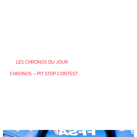
Rendez-vous les 1er et 2 novembre sur le circuit de Lédenon
pour le troisième week-end de sélections.
423
PASSAGES
54
QUALIFIÉS AU 2ND DEGRÉ
6
FINALISTES
⏱ >>
LES CHRONOS DU JOUR
<< ⏱
>>
CHRONOS – PIT STOP CONTEST
<<
__________________________________
LES QUALIFIÉS DU DIMANCHE 12
OCTOBRE 2025