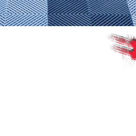
Parc des Expositions – Nancy (11 – 12 octobre 2025)
Sélection 2 sur 6 / JOUR 2
La deuxième sélection Rallye Jeunes FFSA Yacco 2025
s’achève ce soir à Nancy. Une deuxième étape réussie, dans
des conditions parfaites pour permettre aux candidats de
s’exprimer pleinement au volant.
Ce week-end, près de 900 passages ont été enregistrés sur
la piste, tous animés par le même objectif : décrocher une
place pour la suite de l’aventure.
Félicitations à nos 6 nouveaux finalistes du jour !