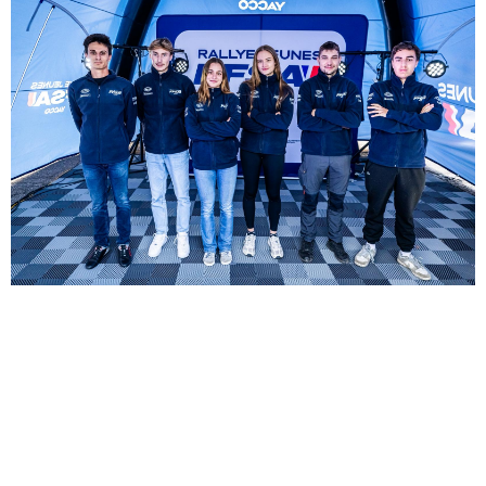
Albin ROTHAN
– 20 ans – Bourgogne Franche-Comté (25) –
Licencié
« Je suis venu un peu par hasard, je n’avais pas
vraiment de stress puisque je ne visais pas le
haut du classement. Pour la suite, on va