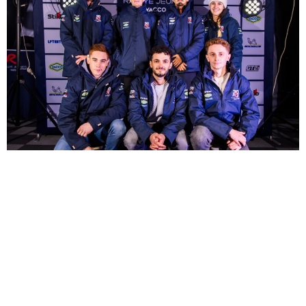
Antonin KASNICKI
– 24 ans – Isère (38) – Licencié
« Soulagé, cette fois c’est la bonne ! »
Jérôme FAYE
– 22 ans – Puy-de-Dôme (63) – Licencié
« Super content de la journée ! Maintenant, c’est
la finale de Rallye Jeunes, il va falloir être aussi
performant qu’on l’a été. »