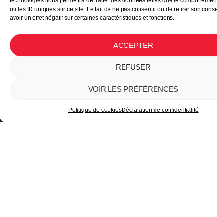
technologies nous permettra de traiter des données telles que le comportemen
ou les ID uniques sur ce site. Le fait de ne pas consentir ou de retirer son con
RÉSULTATS
avoir un effet négatif sur certaines caractéristiques et fonctions.
ACCEPTER
REFUSER
VOIR LES PRÉFÉRENCES
Politique de cookies
Déclaration de confidentialité
Plan du site
Mentions légales
Politique de confidentialité
Copyright © 2024 rallyejeunes.com
Création de site internet
– Keole et Gazoline