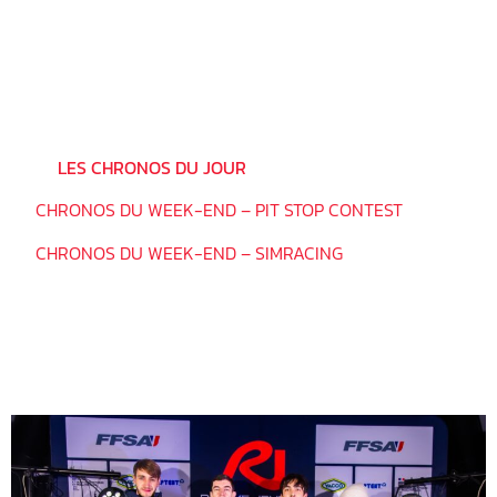
LES CHIFFRES DE LA JOURNÉE :
700
PASSAGES
46
QUALIFIÉS AU 2ND DEGRÉ
7
FINALISTES
⏱ >>
LES CHRONOS DU JOUR
<< ⏱
>>
CHRONOS DU WEEK-END – PIT STOP CONTEST
<<
>>
CHRONOS DU WEEK-END – SIMRACING
<<
__________________________________
LES QUALIFIÉS DU DIMANCHE 1ER
DÉCEMBRE 2024