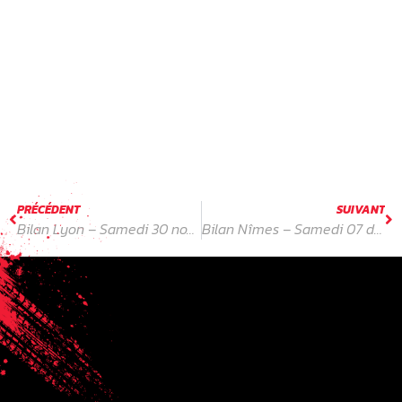
suite. Maintenant, il faut aller le plus loin
possible !»
Camille CHOUDIN
– 24 ans – Isère (38) – Volant Féminin
« Je suis super contente d’avoir participé et
d’être qualifiée en finale. Je suis super fière du
temps que j’ai fait ce matin. »
PRÉCÉDENT
SUIVANT
Bilan Lyon – Samedi 30 novembre 2024
Bilan Nîmes – Samedi 07 décembre 2024