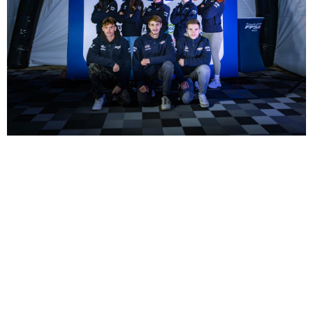
Antonin KASNICKI
– 25 ans – Isère (38) – Licencié
« Il a fallu que je me reprenne en main. J’ai
essayé et échoué hier au premier degré, ce qui
était une première. J’étais malade, pas en forme,
et je me suis dit : fais-toi plaisir, lâche-toi, ne
sois pas sur la retenue, surtout au second degré.
J’ai tout donné ! Il y a tellement de monde que