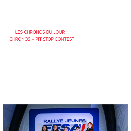
78
QUALIFIÉS AU 2ND DEGRÉ
8
FINALISTES
⏱ >>
LES CHRONOS DU JOUR
<< ⏱
>>
CHRONOS – PIT STOP CONTEST
<<
__________________________________
LES QUALIFIÉS DU DIMANCHE 09
NOVEMBRE 2025